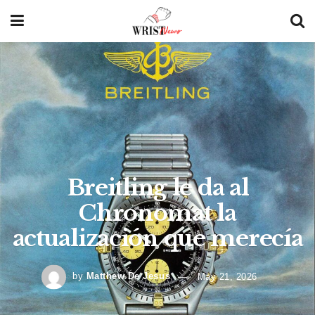
Breitling le da al
Chronomat la
actualización que merecía
by
Matthew De Jesus
May 21, 2026