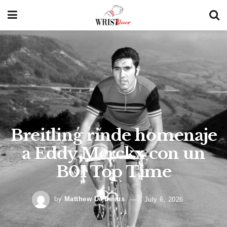
Breitling rinde homenaje
a Eddy Merckx con un
B01 Top Time
by
Matthew De Jesus
July 6, 2026